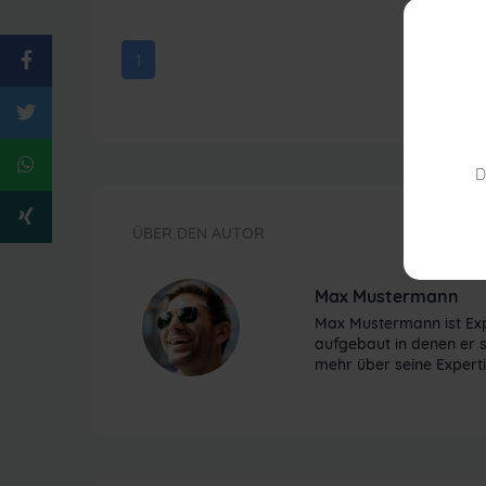
1
D
ÜBER DEN AUTOR
Max Mustermann
Max Mustermann ist Exp
aufgebaut in denen er s
mehr über seine Experti