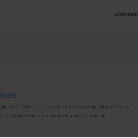
Startseit
tikels
cing elit. Similique placeat deleniti repellat alias maiores
o vitae perferendis at esse ex quas hic quis de…