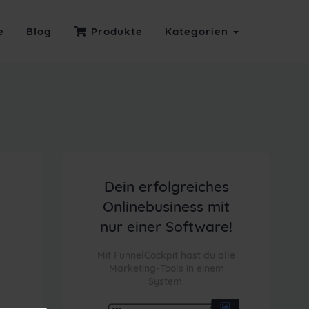
e
Blog
Produkte
Kategorien
Dein erfolgreiches
Onlinebusiness mit
nur einer Software!
Mit FunnelCockpit hast du alle
Marketing-Tools in einem
System.