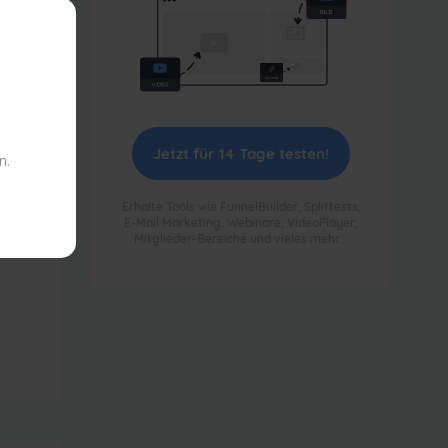
Jetzt für 14 Tage testen!
n.
Erhalte Tools wie FunnelBuilder, Splittests,
E-Mail Marketing, Webinare, VideoPlayer,
Mitglieder-Bereiche und vieles mehr...