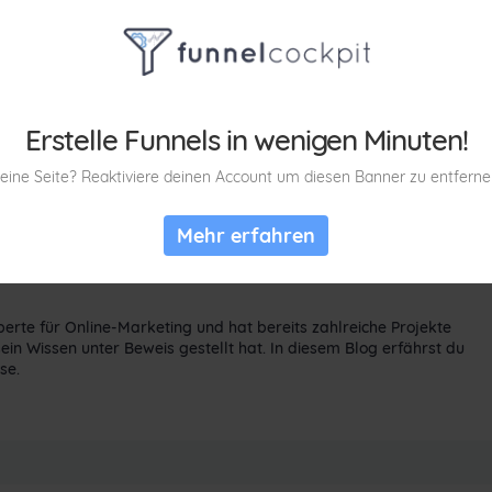
Erstelle Funnels in wenigen Minuten!
eine Seite? Reaktiviere deinen Account um diesen Banner zu entferne
Mehr erfahren
erte für Online-Marketing und hat bereits zahlreiche Projekte
ein Wissen unter Beweis gestellt hat. In diesem Blog erfährst du
se.