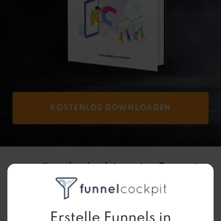
KOSTENLOS DOWNLOADEN
Kostenlose Leads in wenigen Tagen mit
eigenem Lead Magnet generieren
Tolle Provisionen verdienen mit Deinem
eigenen Lead Magnet
Erstelle Funnels in