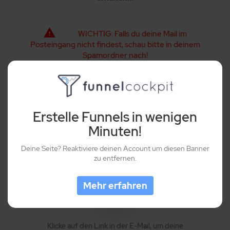
WICHTIG: Falls du deine Mail im
Posteingang nicht findest, schau bitte in deinem
Spamordner nach!
Erstelle Funnels in wenigen
Minuten!
1
Deine Seite? Reaktiviere deinen Account um diesen Banner
zu entfernen.
Prüfe dein Postfach
Mehr erfahren
2
Klicke auf den Link in der E-Mail, um deine