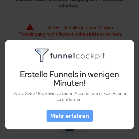
erhalten...
WICHTIG: Falls du deine Mail im
Posteingang nicht findest, schau bitte in deinem
Spamordner nach!
Erstelle Funnels in wenigen
Minuten!
1
Deine Seite? Reaktiviere deinen Account um diesen Banner
zu entfernen.
Prüfe dein Postfach
Mehr erfahren
2